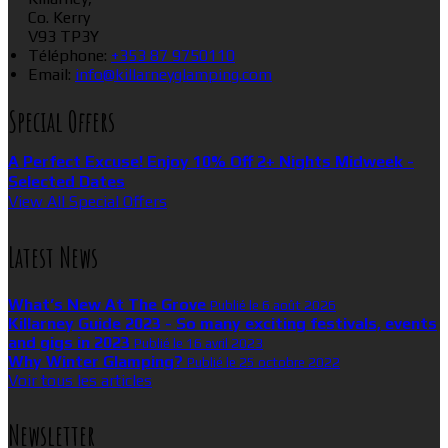
Co. Kerry
V93 TP3Y
Téléphone
:
+353 87 9750110
Email:
info@killarneyglamping.com
Special Offers
A Perfect Excuse! Enjoy 10% Off 2+ Nights Midweek -
Selected Dates
View All Special Offers
Latest News
What’s New At The Grove
Publié le 6 août 2026
Killarney Guide 2023 - So many exciting festivals, events
and gigs in 2023
Publié le 16 avril 2023
Why Winter Glamping?
Publié le 25 octobre 2022
Voir tous les articles
Newsletter