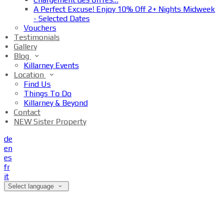
A Perfect Excuse! Enjoy 10% Off 2+ Nights Midweek
- Selected Dates
Vouchers
Testimonials
Gallery
Blog
Killarney Events
Location
Find Us
Things To Do
Killarney & Beyond
Contact
NEW Sister Property
de
en
es
fr
it
Select language