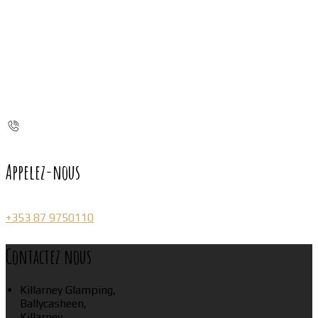
Appelez-nous
+353 87 9750110
Contactez nous
Killarney Glamping,
Ballycasheen,
Killarney,