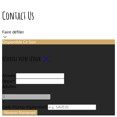
Contact Us
Faire défiler
Disponible Ce Soir
Réservez votre séjour
Arrivée
Départ
Adultes
-
+
Code Promo
(
Optionnel
)