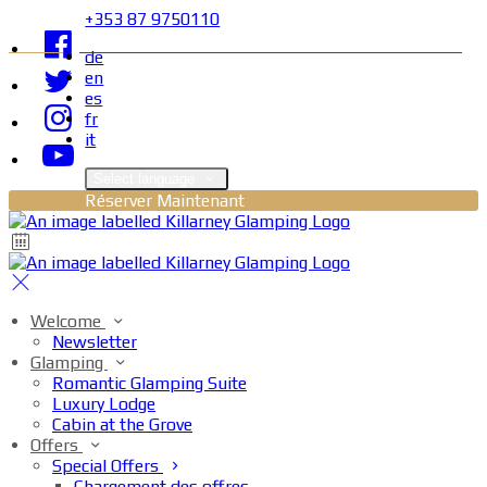
+353 87 9750110
de
en
es
fr
it
Select language
Réserver Maintenant
Welcome
Newsletter
Glamping
Romantic Glamping Suite
Luxury Lodge
Cabin at the Grove
Offers
Special Offers
Chargement des offres…