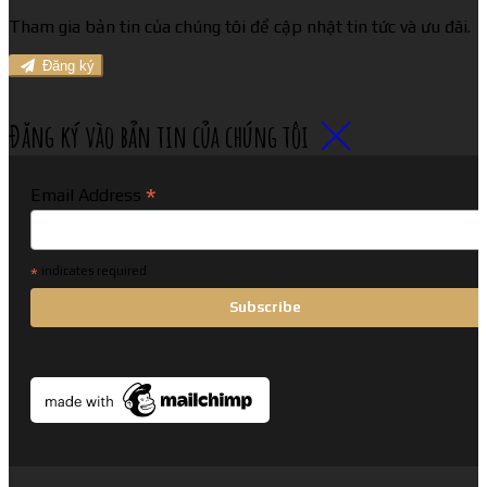
Tham gia bản tin của chúng tôi để cập nhật tin tức và ưu đãi.
Đăng ký
Đăng ký vào bản tin của chúng tôi
*
Email Address
*
indicates required