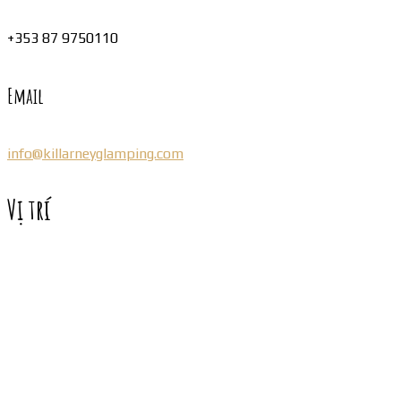
+353 87 9750110
Email
info@killarneyglamping.com
Vị trí