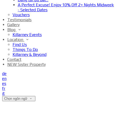
A Perfect Excuse! Enjoy 10% Off 2+ Nights Midweek
- Selected Dates
Vouchers
Testimonials
Gallery
Blog
Killarney Events
Location
Find Us
Things To Do
Killarney & Beyond
Contact
NEW Sister Property
de
en
es
fr
it
Chọn ngôn ngữ