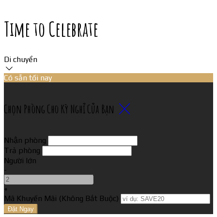
Time to Celebrate
Di chuyển
Có sẵn tối nay
Chọn Phòng Cho Kỳ Nghỉ Của Bạn
Nhận phòng
Trả phòng
Người lớn
-
+
Mã Khuyến Mãi
(
Không Bắt Buộc
)