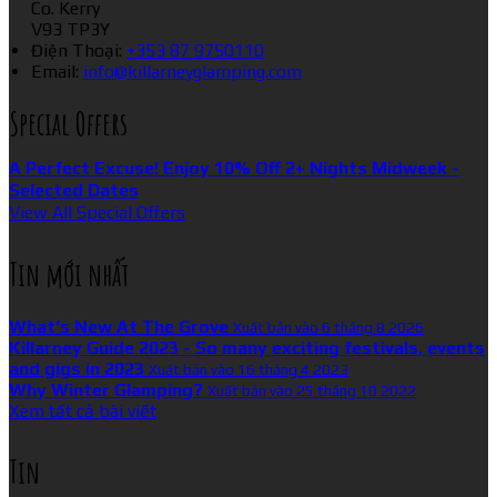
Co. Kerry
V93 TP3Y
Điện Thoại
:
+353 87 9750110
Email:
info@killarneyglamping.com
Special Offers
A Perfect Excuse! Enjoy 10% Off 2+ Nights Midweek -
Selected Dates
View All Special Offers
Tin mới nhất
What’s New At The Grove
Xuất bản vào 6 tháng 8 2026
Killarney Guide 2023 - So many exciting festivals, events
and gigs in 2023
Xuất bản vào 16 tháng 4 2023
Why Winter Glamping?
Xuất bản vào 25 tháng 10 2022
Xem tất cả bài viết
Tin