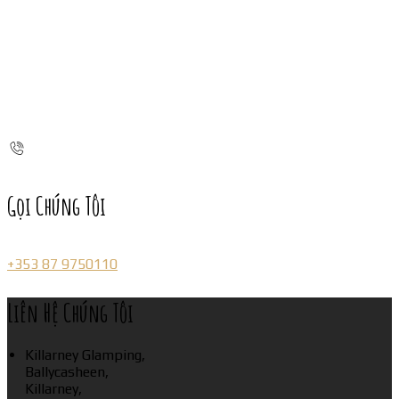
Gọi Chúng Tôi
+353 87 9750110
Liên Hệ Chúng Tôi
Killarney Glamping,
Ballycasheen,
Killarney,