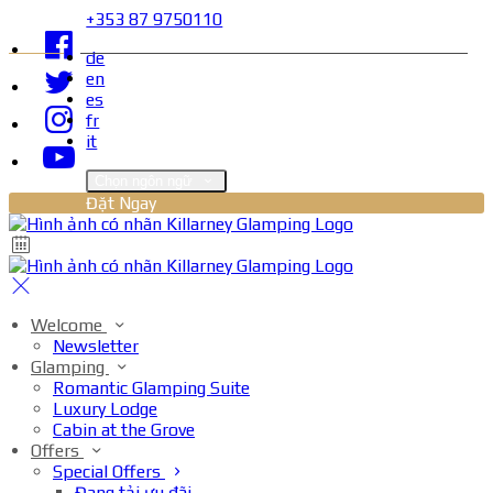
+353 87 9750110
de
en
es
fr
it
Chọn ngôn ngữ
Đặt Ngay
Welcome
Newsletter
Glamping
Romantic Glamping Suite
Luxury Lodge
Cabin at the Grove
Offers
Special Offers
Đang tải ưu đãi…