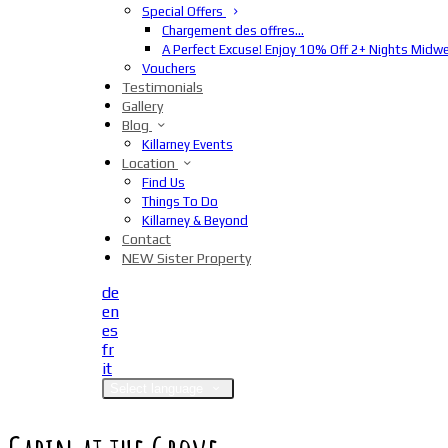
Special Offers
Chargement des offres…
A Perfect Excuse! Enjoy 10% Off 2+ Nights Midw
Vouchers
Testimonials
Gallery
Blog
Killarney Events
Location
Find Us
Things To Do
Killarney & Beyond
Contact
NEW Sister Property
de
en
es
fr
it
Select language