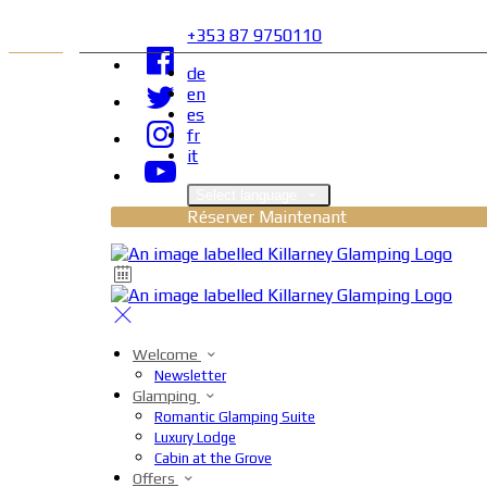
+353 87 9750110
de
en
es
fr
it
Select language
Réserver Maintenant
Welcome
Newsletter
Glamping
Romantic Glamping Suite
Luxury Lodge
Cabin at the Grove
Offers